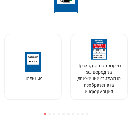
Проходът е отворен,
затворед за
Полиция
движение съгласно
изобразената
информация