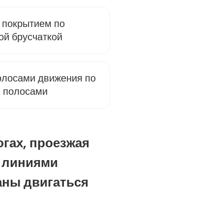
 покрытием по
ой брусчаткой
полосами движения по
я полосами
огах, проезжая
а линиями
аны двигаться