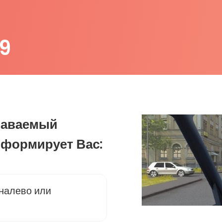
9
одаваемый
нформирует Вас:
 налево или