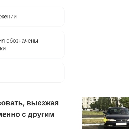
ижении
ия обозначены
ки
вовать, выезжая
менно с другим