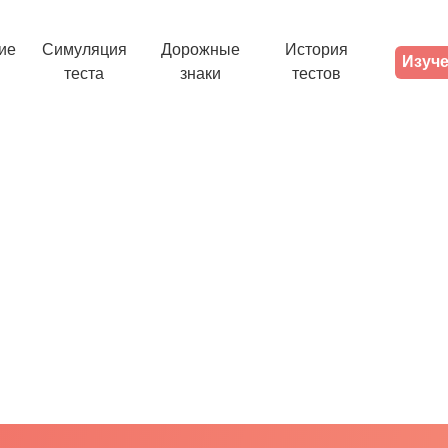
ие
Симуляция
Дорожные
История
Изуче
теста
знаки
тестов