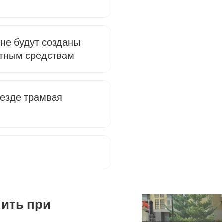
 не будут созданы
ртным средствам
ъезде трамвая
пить при