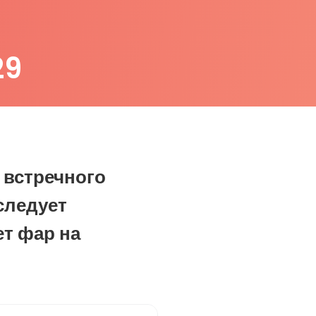
29
о встречного
следует
т фар на