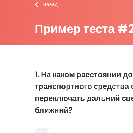
Назад
Пример теста #
1. На каком расстоянии д
транспортного средства 
переключать дальний све
ближний?