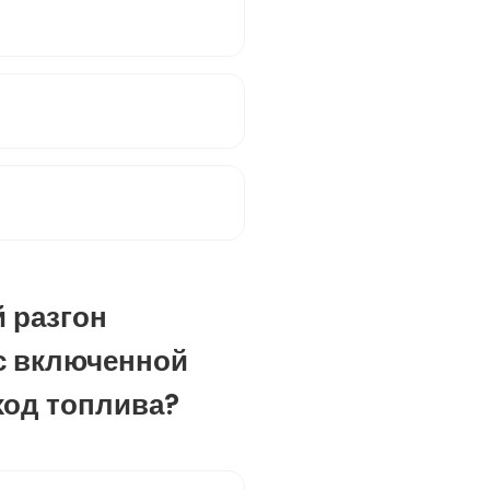
й разгон
с включенной
ход топлива?