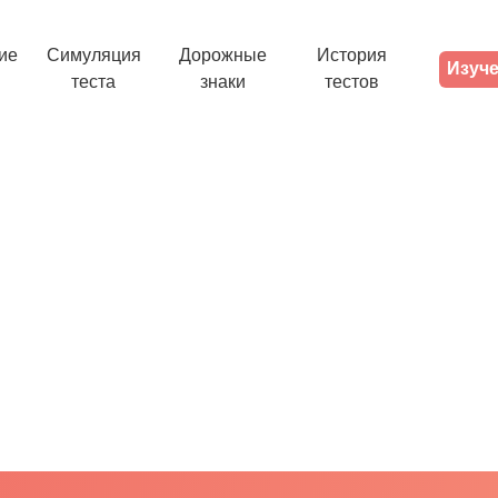
ие
Симуляция
Дорожные
История
Изуче
теста
знаки
тестов