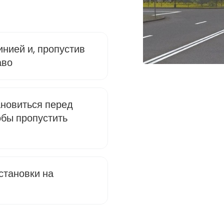
нией и, пропустив
аво
ановиться перед
бы пропустить
становки на