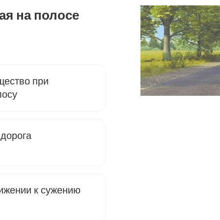
ная на полосе
щество при
лосу
 дорога
ижении к сужению