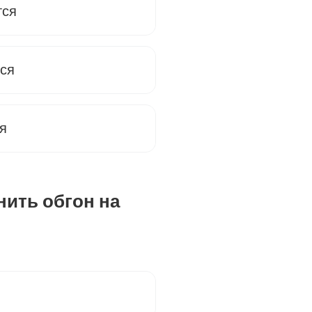
тся
тся
я
нить обгон на