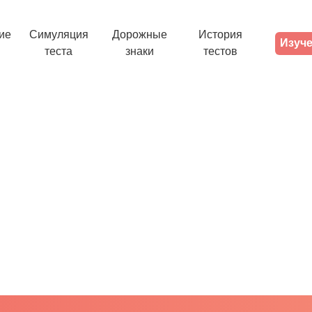
ие
Симуляция
Дорожные
История
Изуче
теста
знаки
тестов