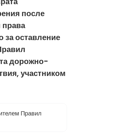
врата
рения после
 права
о за оставление
Правил
та дорожно-
твия, участником
дителем Правил