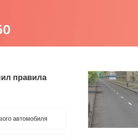
50
шил правила
ового автомобиля