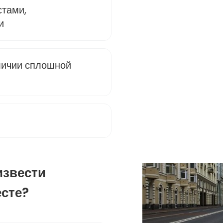
стами,
и
личии сплошной
извести
есте?