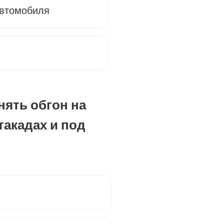
автомобиля
нять обгон на
такадах и под