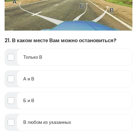
21. В каком месте Вам можно остановиться?
Только В
А и В
Б и В
В любом из указанных