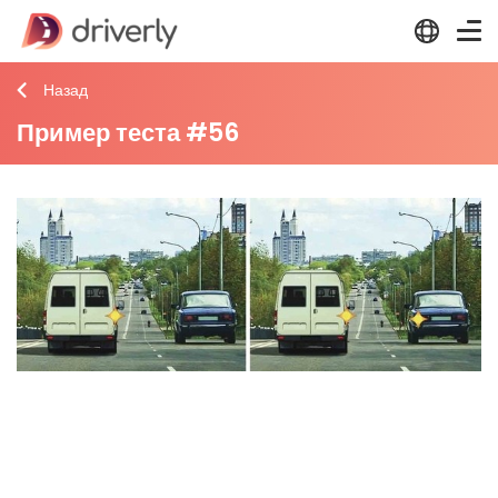
Назад
Пример теста #56