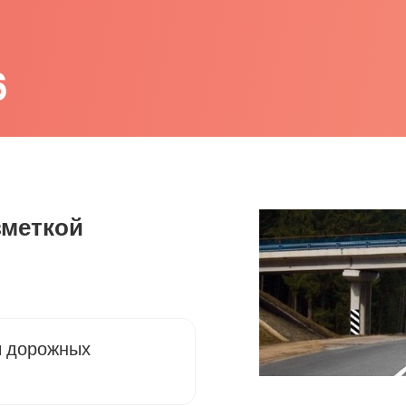
6
зметкой
ы дорожных