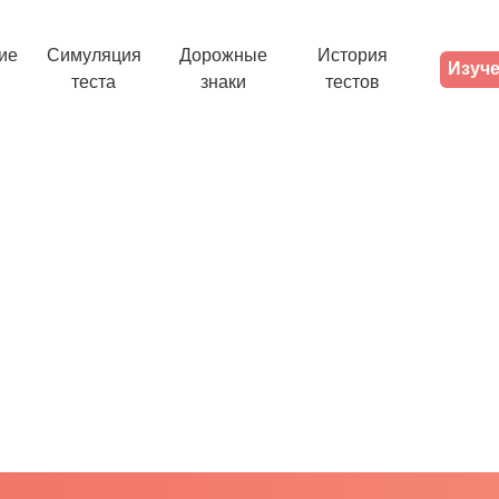
ие
Симуляция
Дорожные
История
Изуче
теста
знаки
тестов