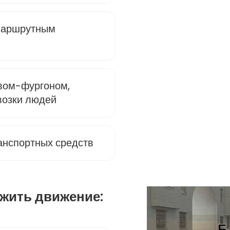
 маршрутным
овом-фургоном,
возки людей
анспортных средств
жить движение: