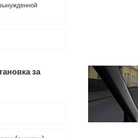
 вынужденной
тановка за