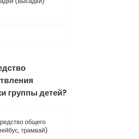
садки (высадки)
редство
ствления
и группы детей?
редство общего
лейбус, трамвай)