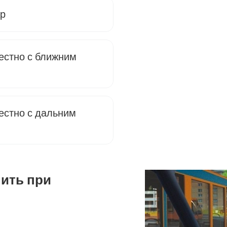
ар
естно с ближним
естно с дальним
пить при