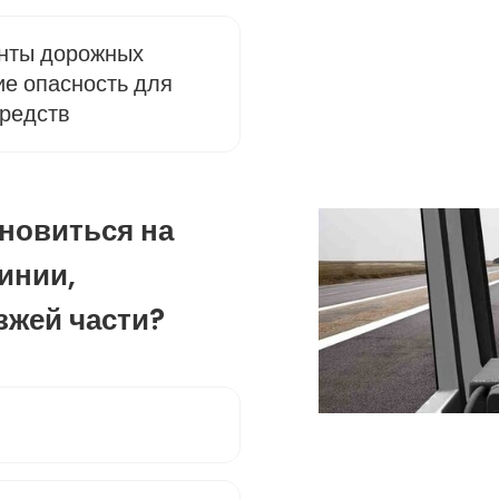
енты дорожных
е опасность для
редств
ановиться на
инии,
зжей части?