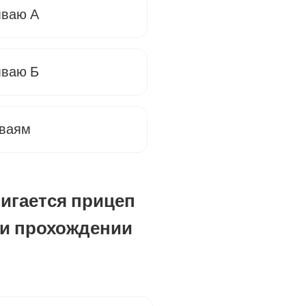
мваю А
мваю Б
мваям
вигается прицеп
ри прохождении