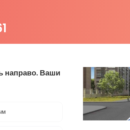
61
ь направо. Ваши
ым