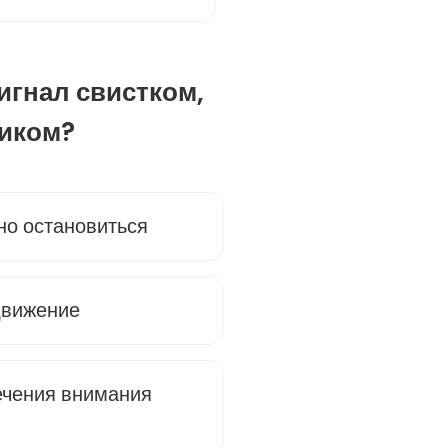
сигнал свистком,
иком?
о остановиться
движение
ечения внимания