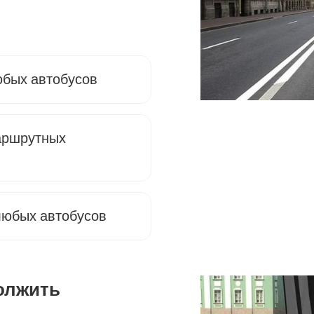
юбых автобусов
аршрутных
любых автобусов
олжить