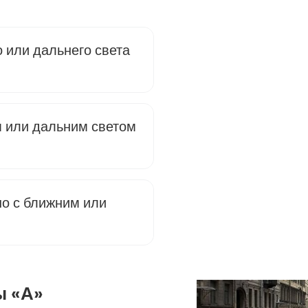
о или дальнего света
м или дальним светом
но с ближним или
ы «А»