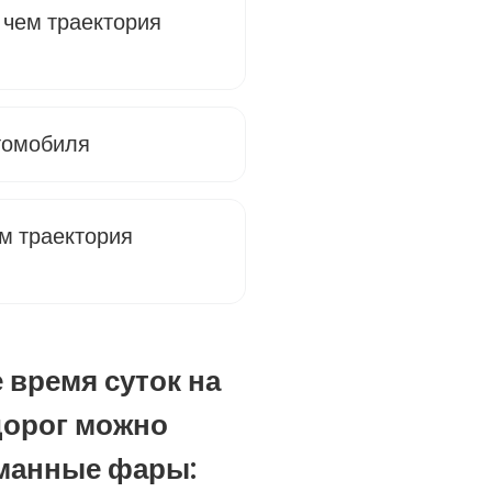
 чем траектория
томобиля
ем траектория
 время суток на
дорог можно
манные фары: