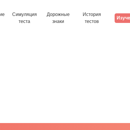
ие
Симуляция
Дорожные
История
Изуче
теста
знаки
тестов