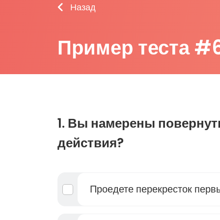
Назад
Пример теста #
1. Вы намерены повернут
действия?
Проедете перекресток перв