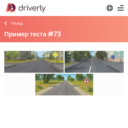
Назад
Пример теста #73