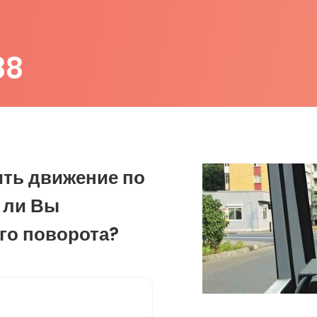
88
ить движение по
 ли Вы
го поворота?