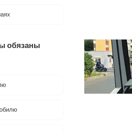
чаях
Вы обязаны
лю
мобилю