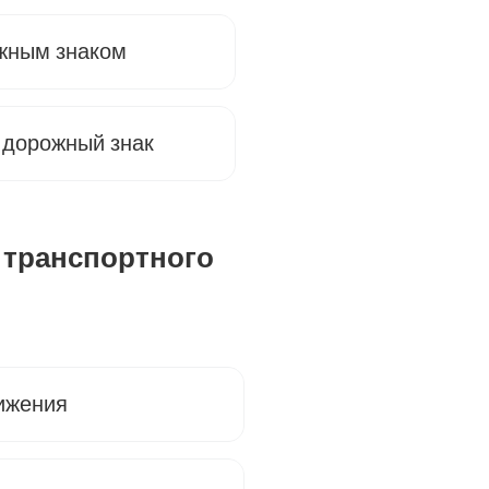
жным знаком
 дорожный знак
 транспортного
вижения