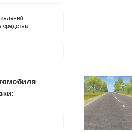
равлений
 средства
втомобиля
вки: