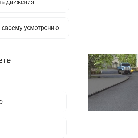
ть движения
о своему усмотрению
ете
о