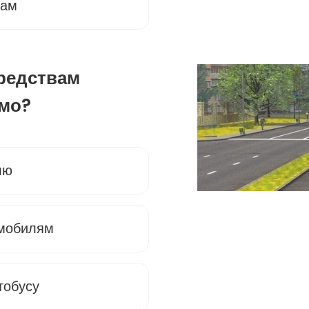
вам
средствам
мо?
лю
омобилям
тобусу