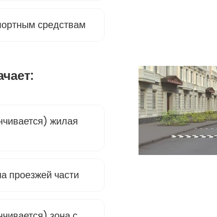
портным средствам
ачает:
анчивается) жилая
а проезжей части
нчивается) зона с