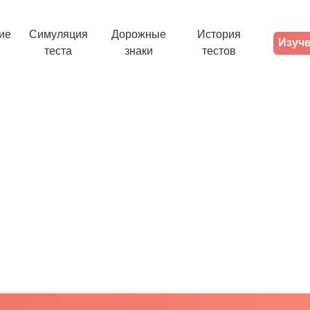
ие
Симуляция
Дорожные
История
Изуче
теста
знаки
тестов