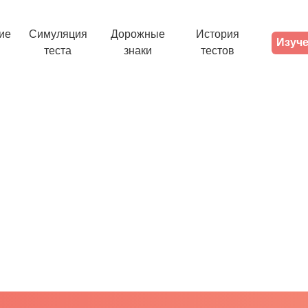
ие
Симуляция
Дорожные
История
Изуче
теста
знаки
тестов