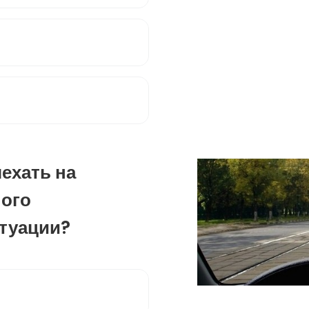
ехать на
ного
итуации?