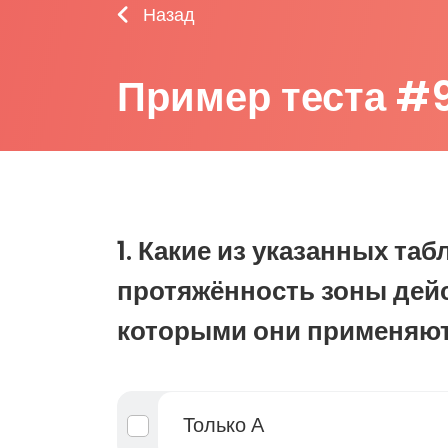
Назад
Пример теста #
1. Какие из указанных та
протяжённость зоны дейс
которыми они применяю
Только А