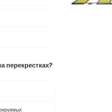
на перекрестках?
улируемых