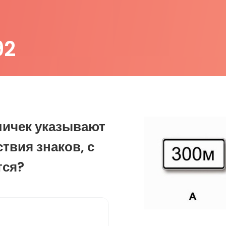
92
бличек указывают
твия знаков, с
тся?