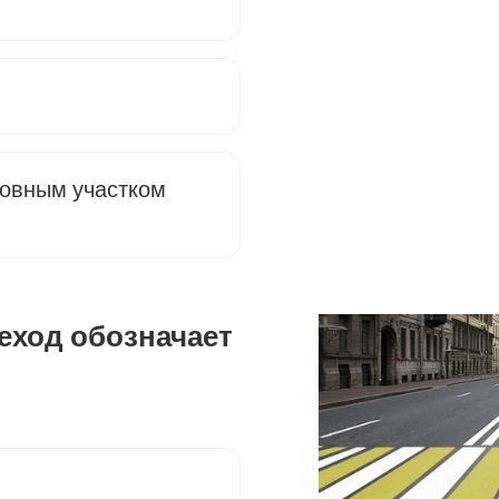
ровным участком
еход обозначает