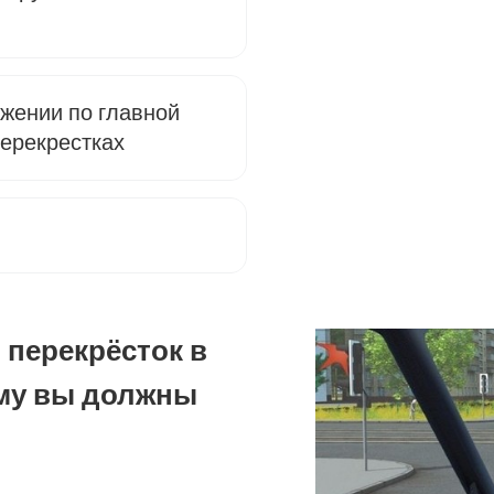
жении по главной
перекрестках
 перекрёсток в
му вы должны