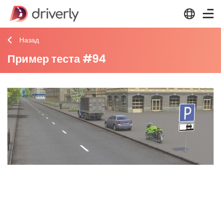
Назад
Пример теста #94