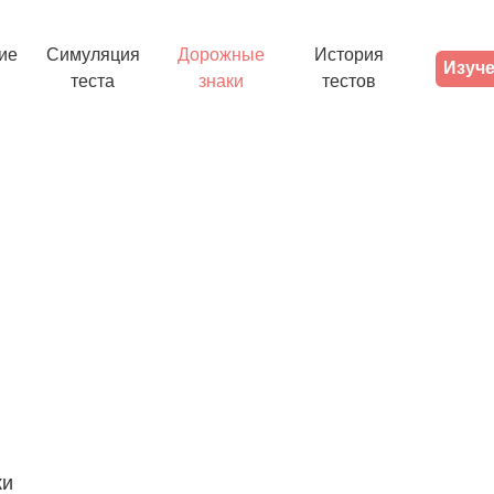
ие
Симуляция
Дорожные
История
Изуче
теста
знаки
тестов
ки