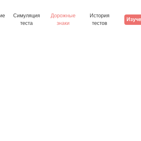
ие
Симуляция
Дорожные
История
Изуче
теста
знаки
тестов