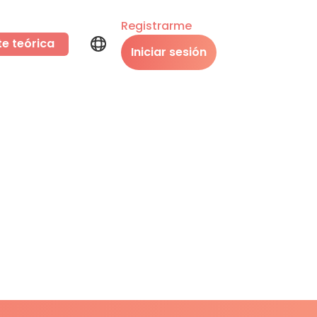
Registrarme
te teórica
Iniciar sesión