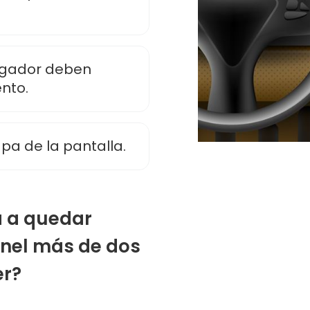
vegador deben
nto.
pa de la pantalla.
a a quedar
únel más de dos
er?