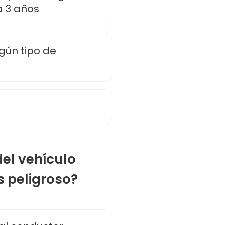
a 3 años
gún tipo de
del vehículo
s peligroso?