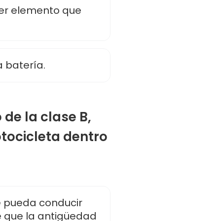
ier elemento que
a batería.
o de la clase B,
tocicleta dentro
e pueda conducir
e que la antigüedad