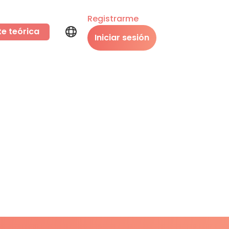
Registrarme
te teórica
Iniciar sesión