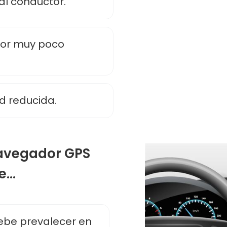
al conductor.
tor muy poco
ad reducida.
 navegador GPS
...
debe prevalecer en