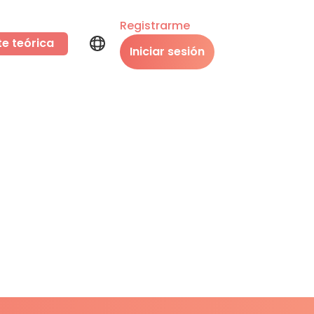
Registrarme
te teórica
Iniciar sesión