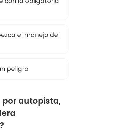
 con la obligatoria
pezca el manejo del
n peligro.
o por autopista,
dera
?