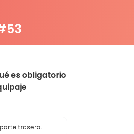
 #53
qué es obligatorio
quipaje
parte trasera.