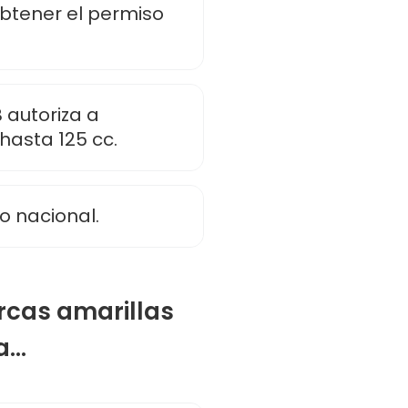
btener el permiso
B autoriza a
hasta 125 cc.
io nacional.
rcas amarillas
...