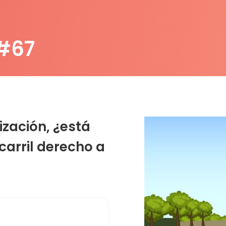
 #67
lización, ¿está
 carril derecho a