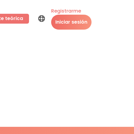
Registrarme
te teórica
Iniciar sesión