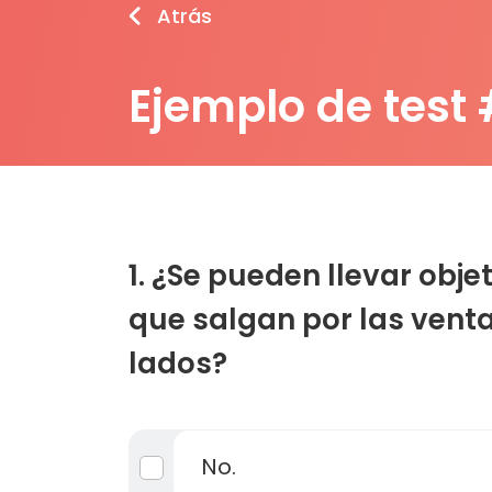
Atrás
Ejemplo de test
1. ¿Se pueden llevar obj
que salgan por las venta
lados?
No.