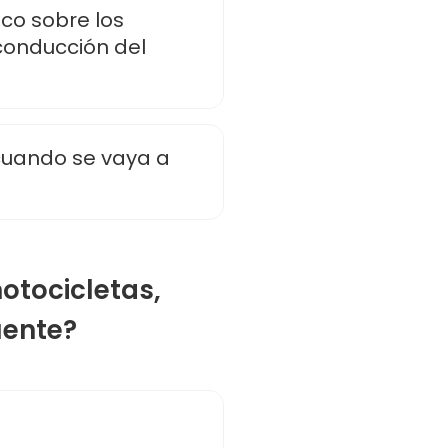
co sobre los
 conducción del
 cuando se vaya a
motocicletas,
uente?