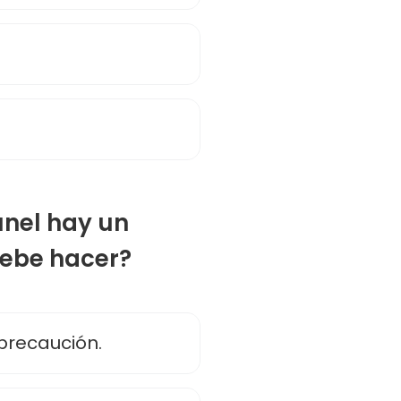
túnel hay un
debe hacer?
precaución.