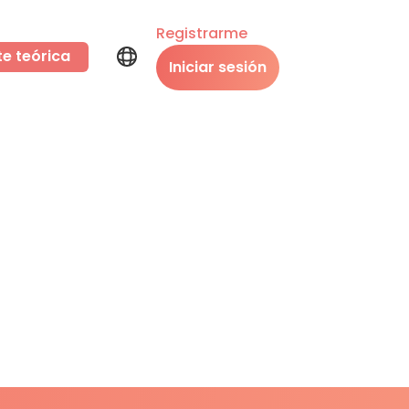
Registrarme
te teórica
Iniciar sesión