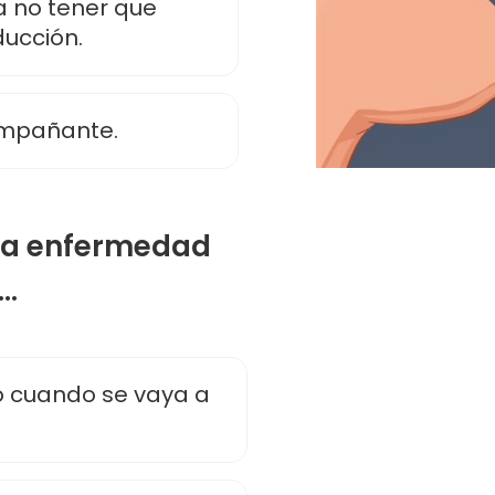
a no tener que
ducción.
ompañante.
una enfermedad
..
o cuando se vaya a