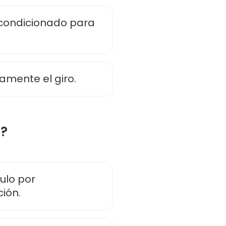
acondicionado para
amente el giro.
n?
culo por
ción.