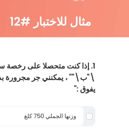
مثال للاختبار #12
1. إذا كنت متحصلا على رخصة 
\"ب\"" ، يمكنني جر مجرورة ب
يفوق :"
وزنها الجملي 750 كلغ