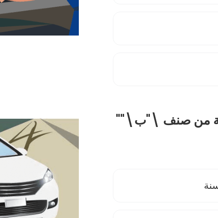
قة من صنف \"ب\""