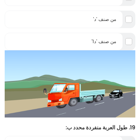
من صنف 'د'
من صنف 'د1'
19. طول العربة منفردة محدد ب: