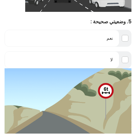
5. وضعيتي صحيحة :
نعم
لا