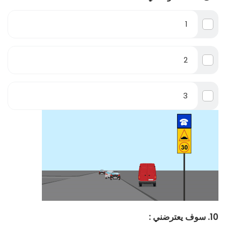
1
2
3
10. سوف يعترضني :