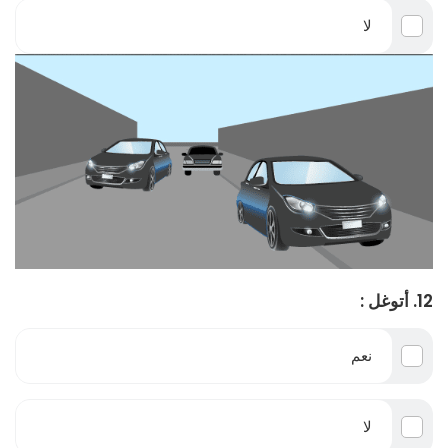
لا
12. أتوغل :
نعم
لا