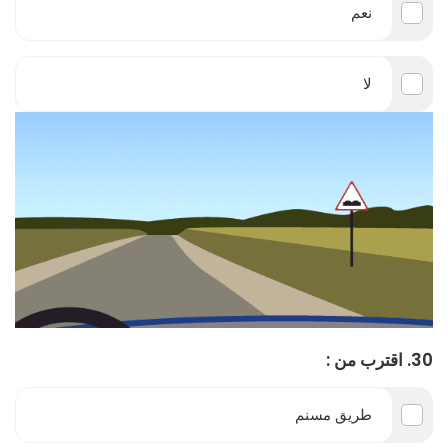
نعم
لا
30. اقترب من :
طريق مسنم