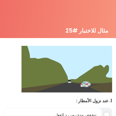
مثال للاختبار #25
1. عند نزول الأمطار :
تنخفض مدة زمن رد الفعل