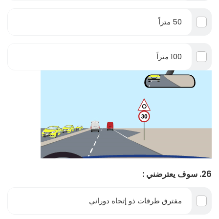
50 متراً
100 متراً
26. سوف يعترضني :
مفترق طرقات ذو إتجاه دوراني