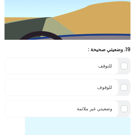
19. وضعيتي صحيحة :
للتوقف
للوقوف
وضعيتي غير ملائمة