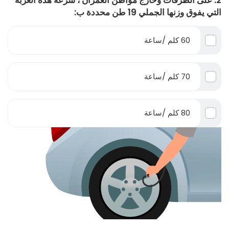
2. على الطرقات وخارج مواطن العمران ، سرعة هذه العربة
التي يفوق وزنها الجملي 19 طن محددة ب:
60 كلم /ساعة
70 كلم /ساعة
80 كلم /ساعة