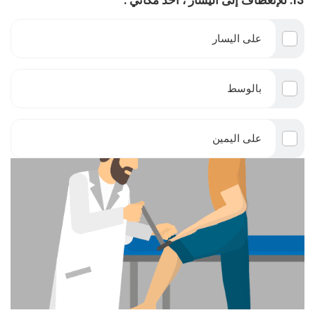
13. للإنعطاف إلى اليسار ، أخذ مكاني :
على اليسار
بالوسط
على اليمين