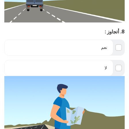
8. أتجاوز :
نعم
لا