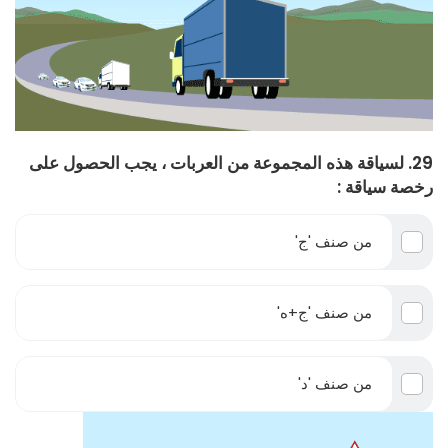
29. لسياقة هذه المجموعة من العربات ، يجب الحصول على
رخصة سياقة :
من صنف 'ج'
من صنف 'ج+ه'
من صنف 'د'