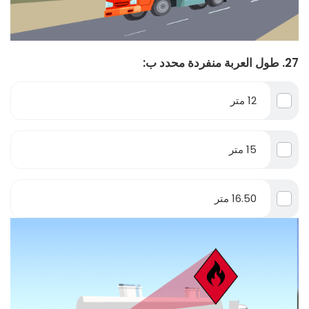
27. طول العربة منفردة محدد ب:
12 متر
15 متر
16.50 متر