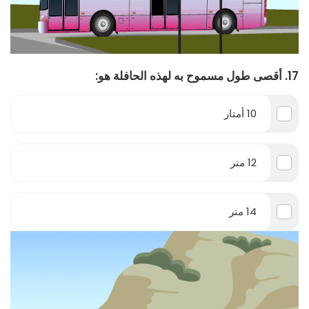
17. أقصى طول مسموح به لهذه الحافلة هو:
10 أمتار
12 متر
14 متر