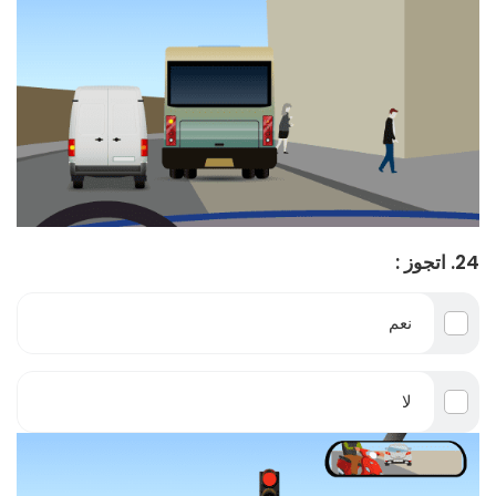
24. اتجوز :
نعم
لا