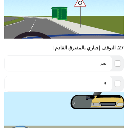
27. التوقف إجباري بالمفترق القادم :
نعم
لا