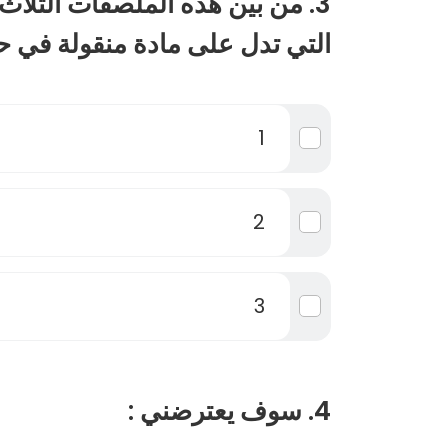
3. من بين هذه الملصقات الثلاث
التي تدل على مادة منقولة في حا
1
2
3
4. سوف يعترضني :