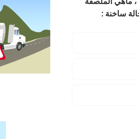
 ، ماهي الملصقة
لة ساخنة :