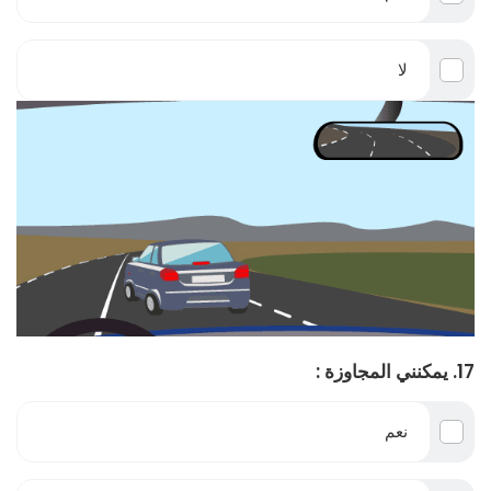
لا
17. يمكنني المجاوزة :
نعم