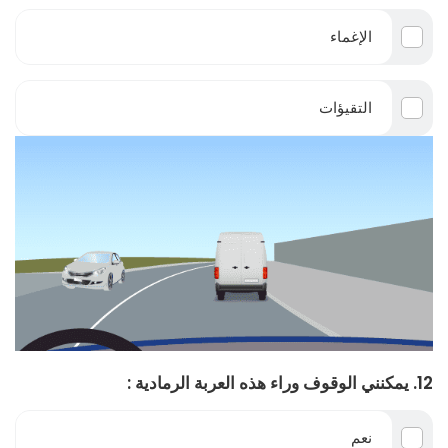
الإغماء
التقيؤات
12. يمكنني الوقوف وراء هذه العربة الرمادية :
نعم