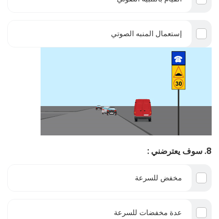
إستعمال المنبه الصوتي
8. سوف يعترضني :
مخفض للسرعة
عدة مخفضات للسرعة