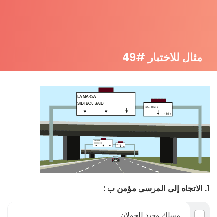
مثال للاختبار #49
1. الاتجاه إلى المرسى مؤمن ب :
مسلك وحيد للجولان