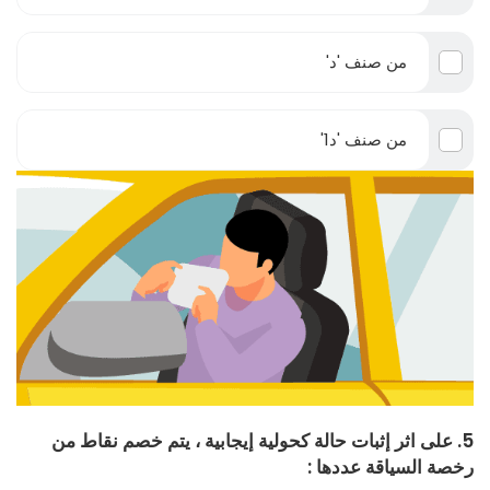
من صنف 'د'
من صنف 'د1'
5. على اثر إثبات حالة كحولية إيجابية ، يتم خصم نقاط من
رخصة السياقة عددها :