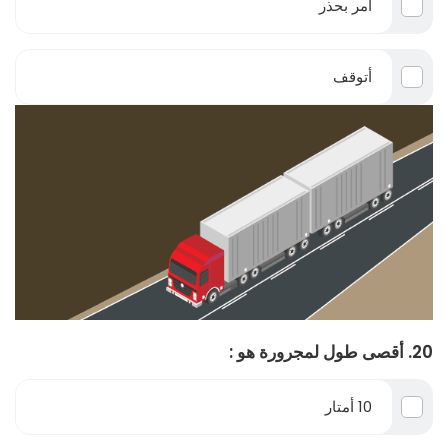
أمر بحذر
أتوقف
20. أقصى طول لمجرورة هو :
10 أمتار