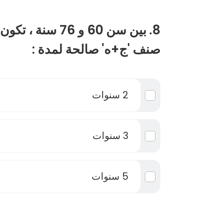
8. بين سن 60 و 76
صنف 'ج+ه' صالحة لمدة :
2 سنوات
3 سنوات
5 سنوات