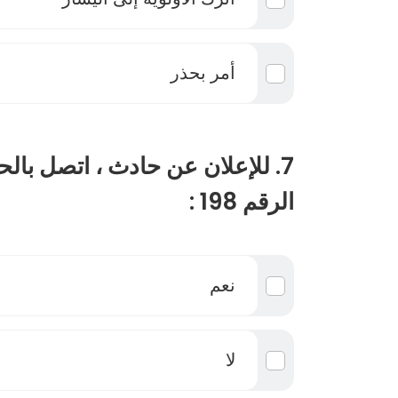
أمر بحذر
7. للإعلان عن حادث ، اتصل بالح
الرقم 198 :
نعم
لا