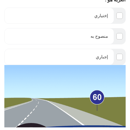
إختياري
منصوح به
إجباري