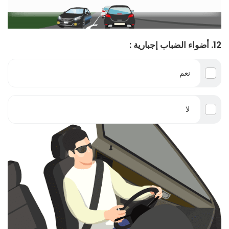
12. أضواء الضباب إجبارية :
نعم
لا