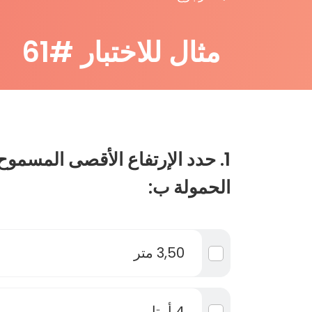
مثال للاختبار #61
1. حدد الإرتفاع الأقصى المسموح 
الحمولة ب:
3,50 متر
4 أمتار