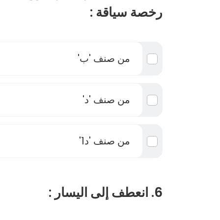
رخصة سياقة :
من صنف 'ب'
من صنف 'د'
من صنف 'د1'
6. انعطف إلى اليسار :