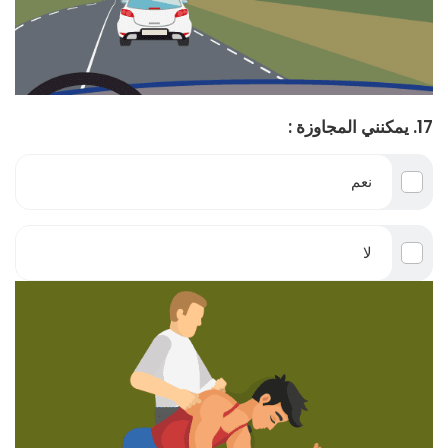
17. يمكنني المجاوزة :
نعم
لا