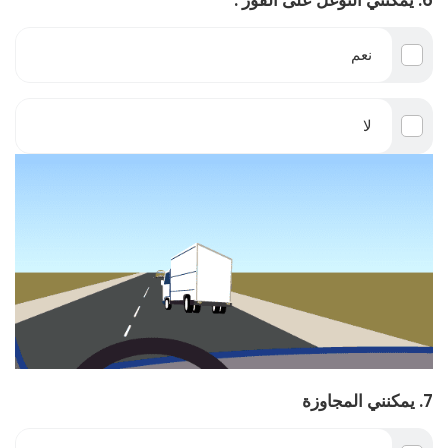
6. يمكنني التوغل على الفور :
نعم
لا
7. يمكنني المجاوزة