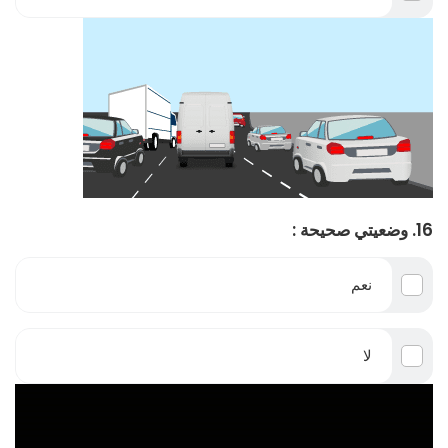
16. وضعيتي صحيحة :
نعم
لا