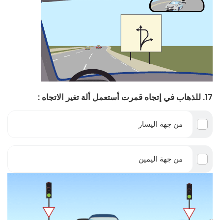
17. للذهاب في إتجاه قمرت أستعمل ألة تغير الاتجاه :
من جهة اليسار
من جهة اليمين