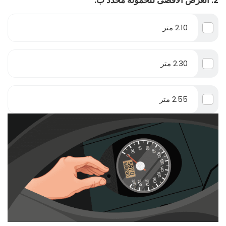
2. العرض الأقصى للحمولة محدد ب:
2.10 متر
2.30 متر
2.55 متر