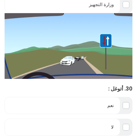
وزارة التجهيز
30. أتوغل :
نعم
لا