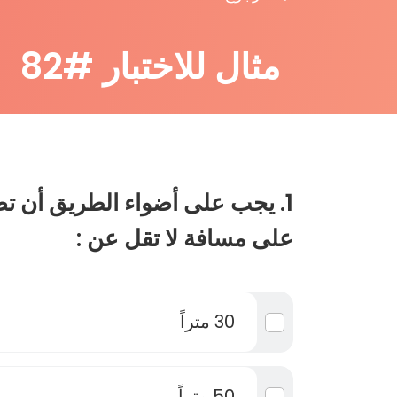
مثال للاختبار #82
1. يجب على أضواء الطريق أن ت
على مسافة لا تقل عن :
30 متراً
50 متراً