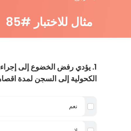
مثال للاختبار #85
1. يؤدي رفض الخضوع إلى إجراء ا
الكحولية إلى السجن لمدة اقصاها 6 أشهر
نعم
لا