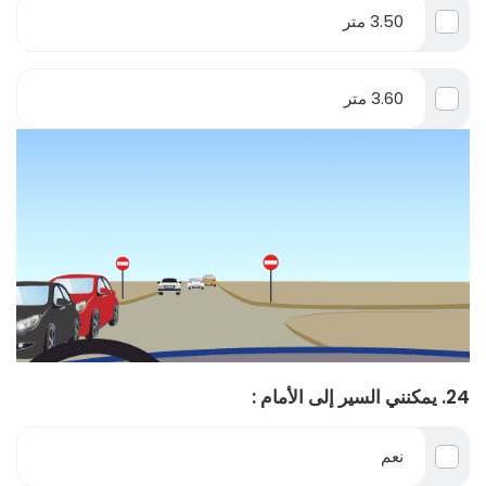
3.50 متر
3.60 متر
24. يمكنني السير إلى الأمام :
نعم