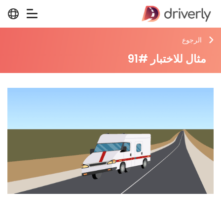
الرجوع
مثال للاختبار #91