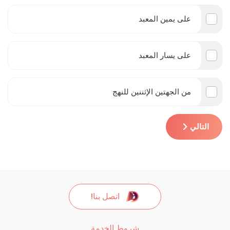
على يمين المعبد
على يسار المعبد
من الجهتين الإثننين للنهج
التالي
اتصل بنا!
شروط الخدمة