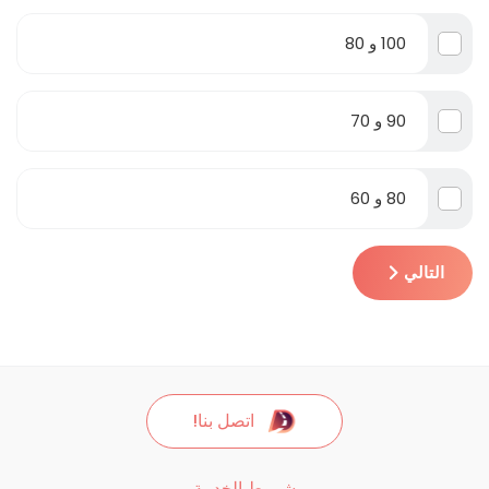
100 و 80
90 و 70
80 و 60
التالي
اتصل بنا!
شروط الخدمة