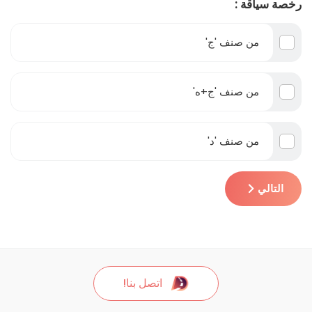
رخصة سياقة :
من صنف 'ج'
من صنف 'ج+ه'
من صنف 'د'
التالي
اتصل بنا!