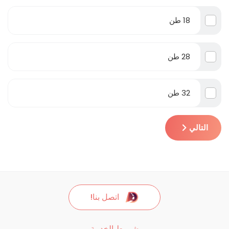
18 طن
28 طن
32 طن
التالي
اتصل بنا!
شروط الخدمة