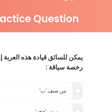
ractice Question
يمكن للسائق قيادة هذه العربة إ
رخصة سياقة :
من صنف 'ب'
من صنف 'ج+ه'