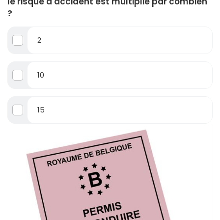
le risque d'accident est multiplié par combien
?
2
10
15