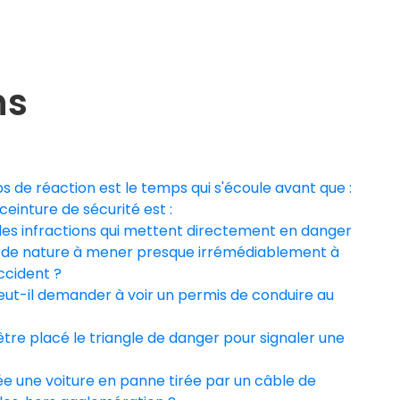
ns
mps de réaction est le temps qui s'écoule avant que :
a ceinture de sécurité est :
les infractions qui mettent directement en danger
nt de nature à mener presque irrémédiablement à
ccident ?
eut-il demander à voir un permis de conduire au
-être placé le triangle de danger pour signaler une
tée une voiture en panne tirée par un câble de