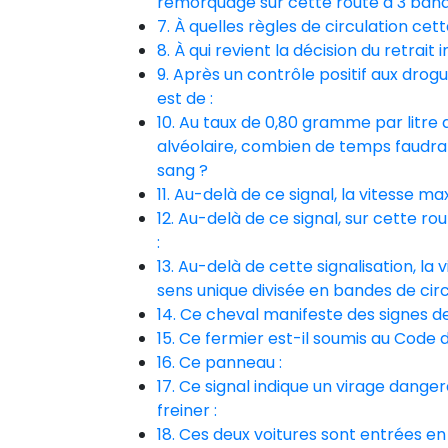
remorquage sur cette route à 3 band
7. À quelles règles de circulation ce
8. À qui revient la décision du retrai
9. Après un contrôle positif aux drogu
est de :
10. Au taux de 0,80 gramme par litre d
alvéolaire, combien de temps faudra-
sang ?
11. Au-delà de ce signal, la vitesse ma
12. Au-delà de ce signal, sur cette ro
:
13. Au-delà de cette signalisation, l
sens unique divisée en bandes de circ
14. Ce cheval manifeste des signes d
15. Ce fermier est-il soumis au Code d
16. Ce panneau :
17. Ce signal indique un virage dang
freiner :
18. Ces deux voitures sont entrées en c