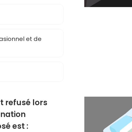
asionnel et de
st refusé lors
gnation
sé est :