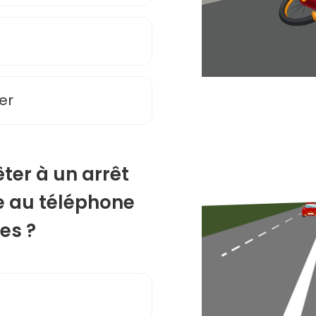
er
êter à un arrêt
e au téléphone
res ?