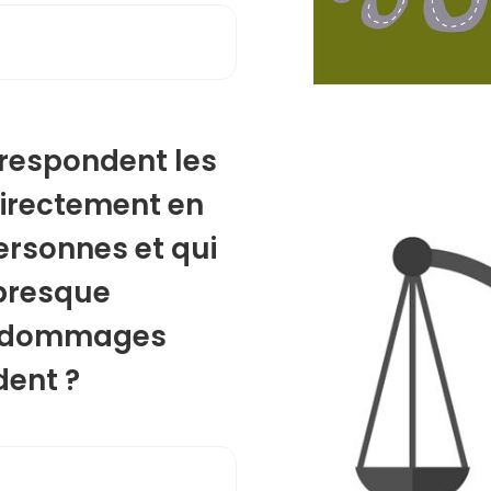
rrespondent les
directement en
ersonnes et qui
 presque
s dommages
dent ?