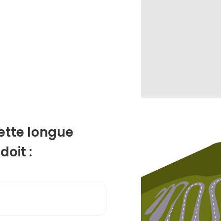
ette longue
oit :