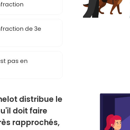
nfraction
nfraction de 3e
est pas en
elot distribue le
il doit faire
très rapprochés,