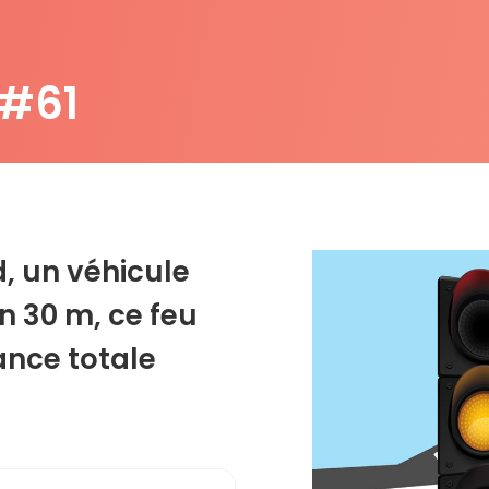
 #61
d, un véhicule
n 30 m, ce feu
ance totale