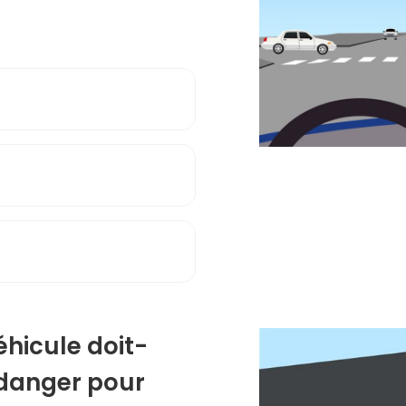
éhicule doit-
e danger pour