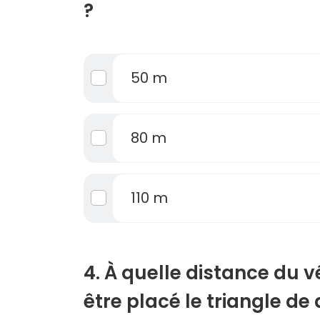
?
50 m
80 m
110 m
4. À quelle distance du v
être placé le triangle d